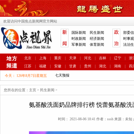
欢迎访问中国焦点新闻网官方网站
国际新闻
民生新闻
部委信
时政新闻
经济新闻
时事观
军事新闻
体育新闻
法治生
北京
|
上海
|
重庆
|
天津
|
河北
|
吉林
|
辽宁
|
浙
江苏
|
福建
|
安徽
|
甘肃
|
贵州
|
湖北
|
湖南
|
四
今天：
126年8月7日星期五
您所在的位置：
主页
>
民生新闻
>
氨基酸洗面奶品牌排行榜 悦蕾氨基酸洗
时间： 2021-08-06 18:41 作者：sssh 来源：未知