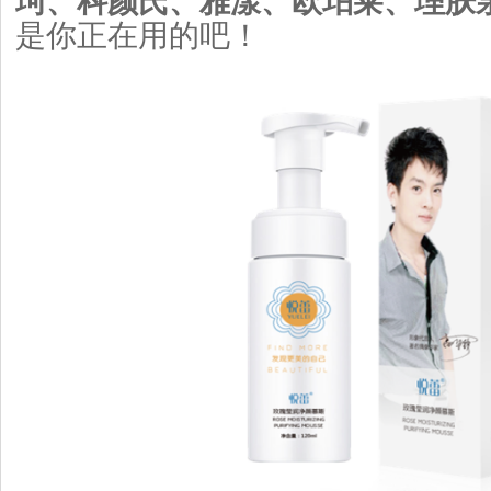
珂、科颜氏、雅漾、欧珀莱、理肤
是你正在用的吧！