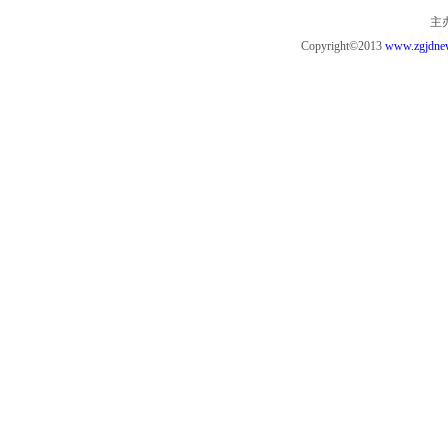
主
Copyright©2013
www.zgjdne