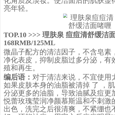
化角质及淡妆。使洁面后的肌肤显
亮年轻。
TOP.10 >>> 理肤泉 痘痘清舒缓洁
168RMB/125ML
微晶子配方的清洁因子，不含皂素
净化表皮，抑制皮脂过多分泌，有
殖和再生。
编后语：
对于清洁来说，不宜使用
如果皮肤本身的油脂被清掉 了 ，
分泌更多的油脂，导致油腻及痘更
悦蕾玫瑰莹润净颜慕斯温和不刺激
出色，洗完之后很清爽，不紧绷也