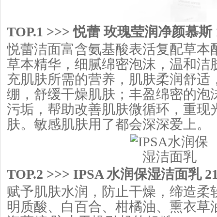
TOP.1 >>> 悦蕾 玫瑰莹润净颜慕斯 1
悦蕾洁面富含氨基酸表活复配草本
草本精华，细腻绵密泡沫，温和洁肤
充肌肤所需的营养，肌肤柔润舒适
绷，舒缓干燥肌肤；丰盈绵密的泡
污垢，帮助改善肌肤微循环，重现
肤。敏感肌肤用了都会深深爱上。
TOP.2 >>> IPSA 水润保湿洁面乳 2
赋予肌肤水润，防止干燥，缔造柔
明质酸、白百合、柑橘油、熏衣草油