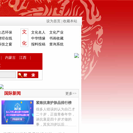
设为首页
|
收藏本站
生态环保
文化名人
文化产业
财经在线
中华情缘
书画收藏
科技之窗
报料投稿
查询系统
|
内蒙古
江西
|
江
国际新闻
更多>>
紧致抗衰护肤品排行榜
很多人错误的认为自己才
二十岁，正值青春年华，
谈抗衰是四十岁才做的
事，其实20岁以后…