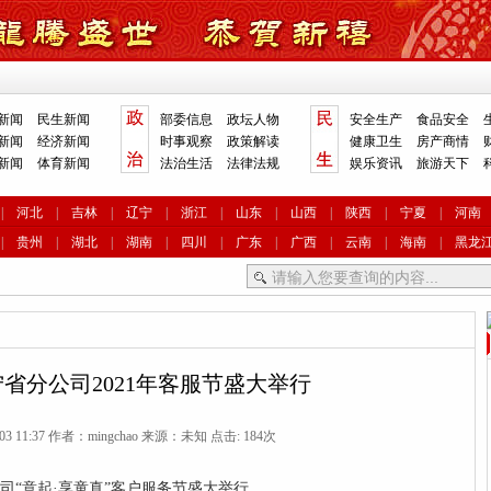
新闻
民生新闻
部委信息
政坛人物
安全生产
食品安全
新闻
经济新闻
时事观察
政策解读
健康卫生
房产商情
新闻
体育新闻
法治生活
法律法规
娱乐资讯
旅游天下
|
河北
|
吉林
|
辽宁
|
浙江
|
山东
|
山西
|
陕西
|
宁夏
|
河南
|
贵州
|
湖北
|
湖南
|
四川
|
广东
|
广西
|
云南
|
海南
|
黑龙
省分公司2021年客服节盛大举行
-03 11:37 作者：mingchao 来源：未知 点击:
184次
司“意起·享童真”客户服务节盛大举行。