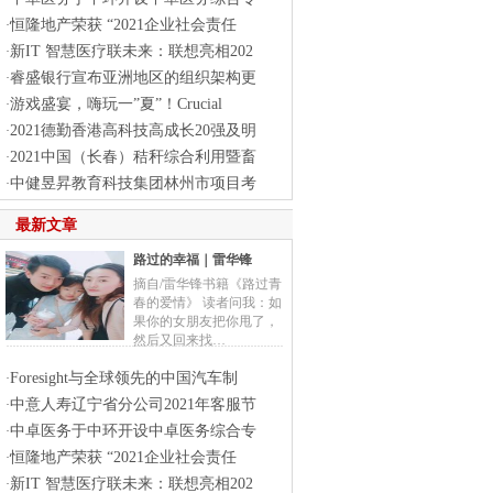
恒隆地产荣获 “2021企业社会责任
·
新IT 智慧医疗联未来：联想亮相202
·
睿盛银行宣布亚洲地区的组织架构更
·
游戏盛宴，嗨玩一”夏”！Crucial
·
2021德勤香港高科技高成长20强及明
·
2021中国（长春）秸秆综合利用暨畜
·
中健昱昇教育科技集团林州市项目考
·
最新文章
路过的幸福｜雷华锋
摘自/雷华锋书籍《路过青
春的爱情》 读者问我：如
果你的女朋友把你甩了，
然后又回来找…
Foresight与全球领先的中国汽车制
·
中意人寿辽宁省分公司2021年客服节
·
中卓医务于中环开设中卓医务综合专
·
恒隆地产荣获 “2021企业社会责任
·
新IT 智慧医疗联未来：联想亮相202
·