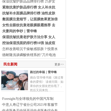
保湿抗皱护肤品品牌排行榜 25岁女
·
紧致抗衰护肤品排行榜 女人补水抗
·
抗皱补水面膜品牌排行榜 油性皮肤
·
敷面膜注意细节，让面膜效果更加倍
·
女性去眼纹抗衰老眼膜眼霜推荐 去
·
夫妻间的争吵｜雷华锋
·
保湿抗皱抗衰老护肤方法分享 女人
·
控油保湿洗面奶排行榜10强 油皮痘
·
怎样改善暗沉干燥敏感肌肤？悦蕾水
·
德耐隆浅谈磷酸铁锂系的“刀片电池
·
民生新闻
更多>>
路过的幸福｜雷华锋
摘自/雷华锋书籍《路过青
春的爱情》 读者问我：如
果你的女朋友把你甩了，
然后又回来找…
Foresight与全球领先的中国汽车制
·
中意人寿辽宁省分公司2021年客服节
·
中卓医务于中环开设中卓医务综合专
·