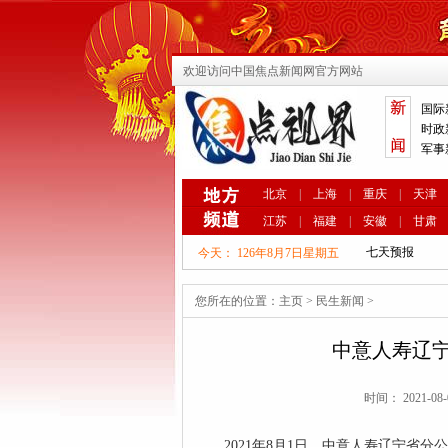
欢迎访问中国焦点新闻网官方网站
国际
时政
军事
北京
|
上海
|
重庆
|
天津
江苏
|
福建
|
安徽
|
甘肃
今天：
126年8月7日星期五
您所在的位置：
主页
>
民生新闻
>
中意人寿辽宁
时间： 2021-08
2021年8月1日，中意人寿辽宁省分公