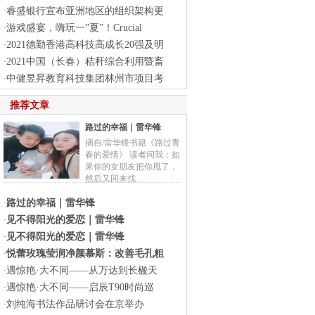
睿盛银行宣布亚洲地区的组织架构更
·
游戏盛宴，嗨玩一”夏”！Crucial
·
2021德勤香港高科技高成长20强及明
·
2021中国（长春）秸秆综合利用暨畜
·
中健昱昇教育科技集团林州市项目考
·
推荐文章
路过的幸福｜雷华锋
摘自/雷华锋书籍《路过青
春的爱情》 读者问我：如
果你的女朋友把你甩了，
然后又回来找…
路过的幸福｜雷华锋
·
见不得阳光的爱恋｜雷华锋
·
见不得阳光的爱恋｜雷华锋
·
悦蕾玫瑰莹润净颜慕斯：改善毛孔粗
·
遇惊艳·大不同——从万达到长楹天
·
遇惊艳·大不同——启辰T90时尚巡
·
刘纯海书法作品研讨会在京举办
·