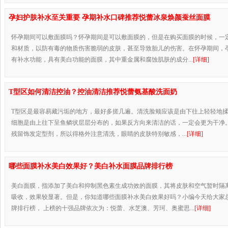
孕妇护肤补水至关重要 孕期补水口碑推荐悦蕾冰泉焕颜蚕丝面膜
怀孕期间可以敷面膜吗？怀孕期间是可以敷面膜的，但是在购买面膜的时候，一
和材质，以防有毒的物质伤害脆弱的皮肤，甚至导致胎儿的伤害。在怀孕期间，
有补水功能，具有美白功能的面膜，其中重金属和腐蚀肌肤的成分...
[详细]
T型区如何清洁控油？控油清洁推荐悦蕾氨基酸洗面奶
T型区是最容易藏污垢的地方，最好多搓几遍。清洗脸颊应该是由下往上轻轻地
细胞是由上往下呈鱼鳞状层层分布的，如果反方向来清洁的话，一定会更为干净。
残留饰发定型剂，所以得格外注意清洗，眼睛的皮肤特别敏感，...
[详细]
哪些面膜补水美白效果好？美白补水面膜品牌排行榜
美白面膜，指添加了美白和抑制黑色素生成功效的面膜，其将皮肤和空气暂时隔
吸收，效果较显著。但是，你知道哪些面膜补水美白效果好吗？小编今天给大家
牌排行榜， 上榜的十强品牌依次为：悦蕾、水芝澳、芳珂、奥蜜思...
[详细]