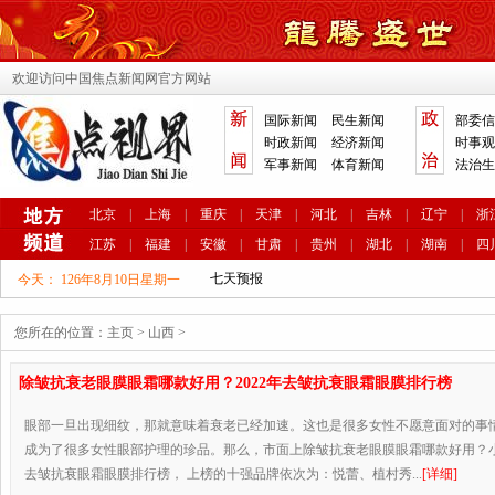
欢迎访问中国焦点新闻网官方网站
国际新闻
民生新闻
部委信
时政新闻
经济新闻
时事观
军事新闻
体育新闻
法治生
北京
|
上海
|
重庆
|
天津
|
河北
|
吉林
|
辽宁
|
浙
江苏
|
福建
|
安徽
|
甘肃
|
贵州
|
湖北
|
湖南
|
四
今天：
126年8月10日星期一
您所在的位置：
主页
>
山西
>
除皱抗衰老眼膜眼霜哪款好用？2022年去皱抗衰眼霜眼膜排行榜
眼部一旦出现细纹，那就意味着衰老已经加速。这也是很多女性不愿意面对的事
成为了很多女性眼部护理的珍品。那么，市面上除皱抗衰老眼膜眼霜哪款好用？
去皱抗衰眼霜眼膜排行榜， 上榜的十强品牌依次为：悦蕾、植村秀...
[详细]