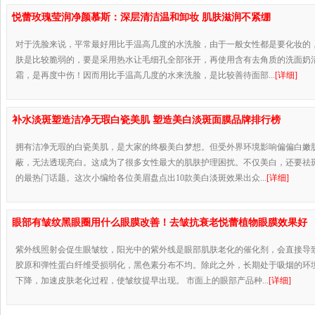
悦蕾玫瑰莹润净颜慕斯：深层清洁温和卸妆 肌肤滋润不紧绷
对于洗脸来说，平常最好用比手温高几度的水洗脸，由于一般女性都是要化妆的
肤是比较脆弱的，要是采用热水让毛细孔全部张开，再使用含有去角质的洗面奶
霜，是再度中伤！因而用比手温高几度的水来洗脸，是比较善待面部...
[详细]
补水淡斑塑造洁净无瑕白瓷美肌 塑造美白淡斑面膜品牌排行榜
拥有洁净无瑕的白瓷美肌，是大家的终极美白梦想。但受外界环境影响偏偏白嫩
蔽，无法透现亮白。这成为了很多女性最大的肌肤护理困扰。不仅美白，还要祛
的最热门话题。这次小编给各位美眉盘点出10款美白淡斑效果出众...
[详细]
眼部有皱纹黑眼圈用什么眼膜改善！去皱抗衰老悦蕾植物眼膜效果好
紫外线照射会促生眼皱纹，阳光中的紫外线是眼部肌肤老化的催化剂，会直接导
胶原和弹性蛋白纤维受损弱化，黑色素分布不均。除此之外，长期处于吸烟的环
下降，加速皮肤老化过程，使皱纹提早出现。 市面上的眼部产品种...
[详细]