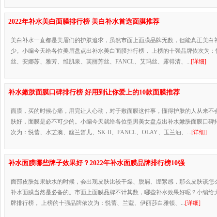
2022年补水美白面膜排行榜 美白补水首选面膜推荐
美白补水一直都是美眉们的护肤追求，虽然市面上面膜品牌无数，但能真正美白
少。小编今天给各位美眉盘点出补水美白面膜排行榜， 上榜的十强品牌依次为：
丝、安娜苏、雅芳、维肌泉、芙丽芳丝、FANCL、艾玛丝、露得清、...
[详细]
补水嫩肤面膜口碑排行榜 好用到让你爱上的10款面膜推荐
面膜，买的时候心痛，用完让人心动，对于敷面膜这件事，懂得护肤的人从来不
肤好，面膜是必不可少的。小编今天就给各位型男美女盘点出补水嫩肤面膜口碑排
次为：悦蕾、水芝澳、馥兰皙儿、SK-II、FANCL、OLAY、玉兰油、...
[详细]
补水面膜哪些牌子效果好？2022年补水面膜品牌排行榜10强
面部皮肤如果缺水的时候，会出现皮肤比较干燥、脱屑、绷紧感，那么皮肤该怎
补水面膜当然是必备的。市面上面膜品牌不计其数，哪些补水效果好呢？小编给
牌排行榜， 上榜的十强品牌依次为：悦蕾、兰蔻、伊丽莎白雅顿、...
[详细]