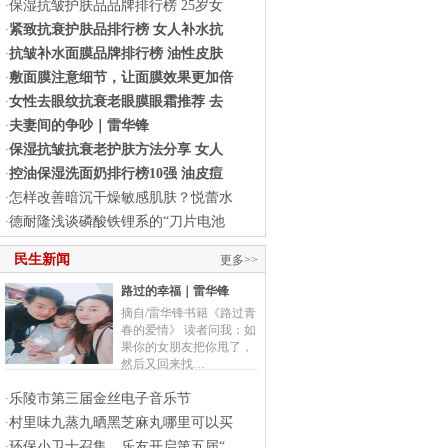
保湿抗皱护肤品品牌排行榜 25岁女
·
紧致抗衰护肤品排行榜 女人补水抗
·
抗皱补水面膜品牌排行榜 油性皮肤
·
敷面膜注意细节，让面膜效果更加倍
·
女性去眼纹抗衰老眼膜眼霜推荐 去
·
夫妻间的争吵｜雷华锋
·
保湿抗皱抗衰老护肤方法分享 女人
·
控油保湿洗面奶排行榜10强 油皮痘
·
怎样改善暗沉干燥敏感肌肤？悦蕾水
·
德耐隆浅谈磷酸铁锂系的“刀片电池
·
民生新闻
更多>>
路过的幸福｜雷华锋
摘自/雷华锋书籍《路过青
春的爱情》 读者问我：如
果你的女朋友把你甩了，
然后又回来找…
乐陵市第三届金丝电子音乐节
·
村里味九蒸九晒黑芝麻丸哪里可以买
·
环保小卫士召集，乐友开启第五届“
·