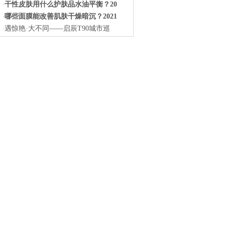
干性皮肤用什么护肤品水油平衡？20
·
哪些面膜能改善肌肤干燥暗沉？2021
·
遇惊艳·大不同——启辰T90城市巡
·