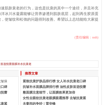
加速肌肤衰老的行为，这也是抗衰的其中一个途径，并且补充
海洋冰川水凝露能够让营养渗透到肌肤底层，起到再生胶原蛋
致，使皱纹和松弛的问题得到改善。希望以上总结能给大家提
(责任编辑：sssh)
肤首选悦蕾面膜补水抗衰老
下一篇：
保湿抗皱护肤品品牌排行榜 25岁女性抗皱保湿必备悦蕾水凝露
推荐文章
抗皱保
紧致抗衰护肤品排行榜 女人补水抗衰老口碑
老口碑
抗皱补水面膜品牌排行榜 油性皮肤首选悦蕾
选悦蕾
敷面膜注意细节，让面膜效果更加倍
女性去眼纹抗衰老眼膜眼霜推荐 去皱抗衰紧
抗衰紧
夫妻间的争吵｜雷华锋