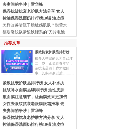
夫妻间的争吵｜雷华锋
·
保湿抗皱抗衰老护肤方法分享 女人
·
控油保湿洗面奶排行榜10强 油皮痘
·
怎样改善暗沉干燥敏感肌肤？悦蕾水
·
德耐隆浅谈磷酸铁锂系的“刀片电池
·
推荐文章
紧致抗衰护肤品排行榜
很多人错误的认为自己才
二十岁，正值青春年华，
谈抗衰是四十岁才做的
事，其实20岁以后…
紧致抗衰护肤品排行榜 女人补水抗
·
抗皱补水面膜品牌排行榜 油性皮肤
·
敷面膜注意细节，让面膜效果更加倍
·
女性去眼纹抗衰老眼膜眼霜推荐 去
·
夫妻间的争吵｜雷华锋
·
保湿抗皱抗衰老护肤方法分享 女人
·
控油保湿洗面奶排行榜10强 油皮痘
·