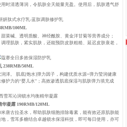
使用时清透薄润，令肌肤全天能量充盈。使用后，肌肤透气舒
8RMB/100ML
、甜菜碱、透明质酸、神经酰胺、黄金洋甘菊等营养成分；
，调理肌肤，紧实肌肤，还能预防皮肤粗糙、延迟皮肤衰老，
238RMB/50ML
润泽。 肌底[饱水]弹力因子，构建优质水源+弹力莹润健康
修护力的“婴儿水”；高效渗透肌底保湿与肌肤弹力填充成
华凝露 190RMB/120ML
00米唐古拉圣水，帮助肌肤细胞排除毒素，能有效还原肌肤能
质地，雪耳多糖结合卓越锁水保湿科技，即可每日使用，亦可