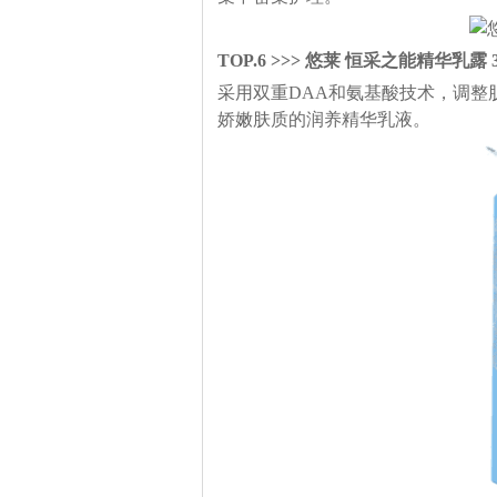
TOP.6 >>> 悠莱 恒采之能精华乳露 3
采用双重DAA和氨基酸技术，调整
娇嫩肤质的润养精华乳液。