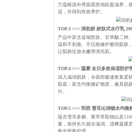
兰蔻根源补养面霜质地轻盈滋养，
适，并得到有效养护。
TOP.3 >>> 润初妍 妍肽式水疗乳 29
产品中富含蓝铜胜肽、甘草酸二钾
温和不刺激。不仅能修护脆弱肌肤
让肌肤绽放水嫩弹润光彩。
TOP.4 >>> 蔻赛 全日多效保湿防护乳 
深入滋润肌肤，令面部极速恢复柔软
肌底；富含均衡微矿物质，兼具肌肤
分。
TOP.5 >>> 羽西 雪耳沁润锁水均衡精
蕴含雪耳多糖、黄芩萃取物以及51
量，保持长久锁水滋润。清爽凝露
集中密集护理。