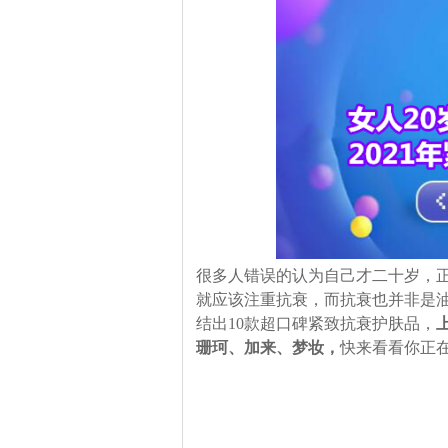
很多人错误的认为自己才二十岁，正
就应该注重抗衰，而抗衰也并非是
结出10款超口碑紧致抗衰护肤品，
珊珂、加来、梦妆，
快来看看你正