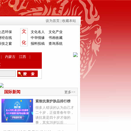
设为首页
|
收藏本站
生态环保
文化名人
文化产业
财经在线
中华情缘
书画收藏
科技之窗
报料投稿
查询系统
|
内蒙古
江西
|
江
国际新闻
更多>>
紧致抗衰护肤品排行榜
很多人错误的认为自己才
二十岁，正值青春年华，
谈抗衰是四十岁才做的
事，其实20岁以后…