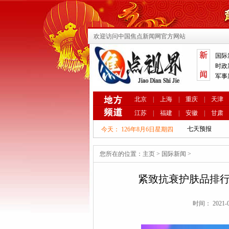
欢迎访问中国焦点新闻网官方网站
国际
时政
军事
北京
|
上海
|
重庆
|
天津
江苏
|
福建
|
安徽
|
甘肃
今天：
126年8月6日星期四
您所在的位置：
主页
>
国际新闻
>
紧致抗衰护肤品排行
时间： 2021-