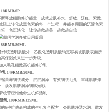
18RMB/6P
不断释放细胞修护能量，成就皮肤补水、舒敏、泛红、紧致、
有效阻止转化成黑色素的每一个过程，并能令顽固的沉淀色素
白皙，色斑淡化，让你越敷越美，越敷越自信！
88RMB/80ML
除传统透明质酸外，乙酰化透明质酸钠更容易被肌肤表面所
的高保湿效果进一步升级。
乳 149RMB/50ML
浓缩营养细致成分，层层润泽，有效细致毛孔，重建肌肤弹
分，焕发肌肤润泽细腻光彩。
乳 189RMB/125ML
需的6种维他命构成的生机复合配方，令肌肤净透水润、散发