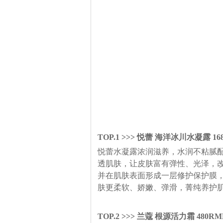
TOP.1 >>> 悦蕾 海洋冰川水凝露 16
悦蕾水凝露浓润滋养，水润不粘腻
透肌肤，让皮肤富有弹性、光泽，
并在肌肤表面形成一层修护保护膜
肤更柔软、娇嫩、弹滑，菁纯养护
TOP.2 >>> 兰蔻 根源活力霜 480RM