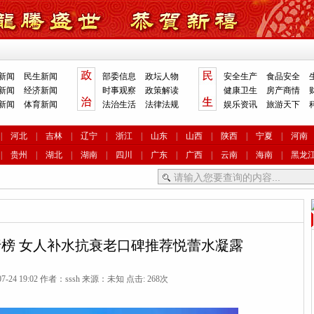
新闻
民生新闻
部委信息
政坛人物
安全生产
食品安全
新闻
经济新闻
时事观察
政策解读
健康卫生
房产商情
新闻
体育新闻
法治生活
法律法规
娱乐资讯
旅游天下
|
河北
|
吉林
|
辽宁
|
浙江
|
山东
|
山西
|
陕西
|
宁夏
|
河南
|
贵州
|
湖北
|
湖南
|
四川
|
广东
|
广西
|
云南
|
海南
|
黑龙
榜 女人补水抗衰老口碑推荐悦蕾水凝露
07-24 19:02 作者：sssh 来源：未知 点击:
268次