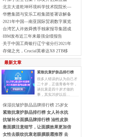
北京大道乾坤环境科学技术院院长—
·
华懋集团与安乐工程集团签署谅解备
·
2021年中国—南亚国际贸易数字展览
·
台湾艺人许效舜携手独家报导集团成
·
IBM发布近三年来最强业绩报告
·
关于中国工商银行辽宁省分行2021年
·
存储之光，Crucial英睿达X8 2TB移
·
最新文章
紧致抗衰护肤品排行榜
很多人错误的认为自己才
二十岁，正值青春年华，
谈抗衰是四十岁才做的
事，其实20岁以后…
保湿抗皱护肤品品牌排行榜 25岁女
·
紧致抗衰护肤品排行榜 女人补水抗
·
抗皱补水面膜品牌排行榜 油性皮肤
·
敷面膜注意细节，让面膜效果更加倍
·
女性去眼纹抗衰老眼膜眼霜推荐 去
·