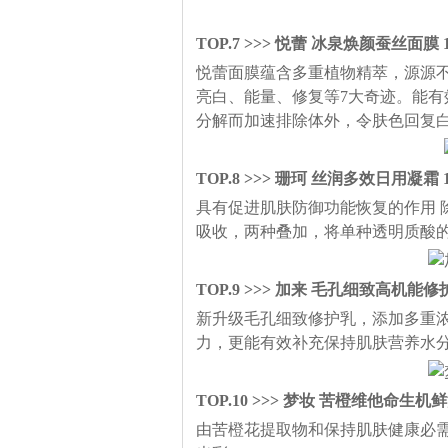
TOP.7 >>> 悦蕾 冰泉焕颜蚕丝面膜 1
悦蕾面膜蕴含多重植物精萃，源源
亮白、能量、修复等7大奇迹。能
分解而加速排除体外，令肤色回复
TOP.8 >>> 珊珂 丝润多效日用凝霜 1
具有促进肌肤防御功能恢复的作用 
吸收，两种叠加，将单种透明质酸
TOP.9 >>> 加来 毛孔细致高机能修护
新升级毛孔细致修护乳，添加多重
力，更能有效补充保持肌肤营养水
TOP.10 >>> 梦妆 苦橙维他命生机鲜活
由苦橙花提取物和保持肌肤健康必