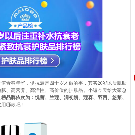
值青春年华，谈抗衰是四十岁才做的事，其实20岁以后肌肤
油腻、高营养、高活性、高价位的护肤品。小编今天给大家总
上榜品牌依次为：悦蕾、兰蔻、润初妍、蔻赛、羽西、悠莱、
在用哪款吧！