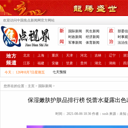
欢迎访问中国焦点新闻网官方网站
国际新闻
民生新闻
部委信
时政新闻
经济新闻
时事观
军事新闻
体育新闻
法治生
北京
|
上海
|
重庆
|
天津
|
河北
|
吉林
|
辽宁
|
浙
江苏
|
福建
|
安徽
|
甘肃
|
贵州
|
湖北
|
湖南
|
四
今天：
126年8月7日星期五
您所在的位置：
主页
>
国际新闻
>
保湿嫩肤护肤品排行榜 悦蕾水凝露出色
时间： 2021-08-06 18:36 作者：sssh 来源：未知