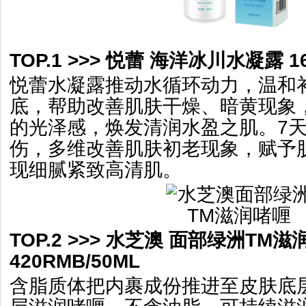
TOP.1 >>> 悦蕾 海洋冰川水凝露 16
悦蕾水凝露推动水循环动力，温和
底，帮助改善肌肤干燥、暗黄现象
的光泽感，焕发清润水盈之肌。7
伤，多维改善肌肤初老现象，赋予
现细腻紧致高清肌。
TOP.2 >>> 水芝澳 面部绿洲TM
420RMB/50ML
含脂质体把内裹成份推进至皮肤底