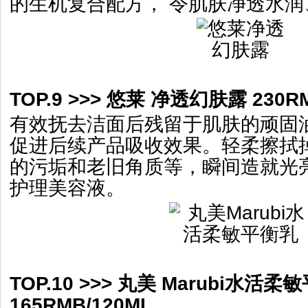
的生机复合配方， 令肌肤净透水润
TOP.9 >>> 悠莱 净透幻肤露 230RM
有效抚去洁面后残留于肌肤的顽固
促进后续产品吸收效果。轻柔擦拭
的污垢和老旧角质等，瞬间造就光
护理美容液。
TOP.10 >>> 丸美 Marubi水活柔
165RMB/120ML