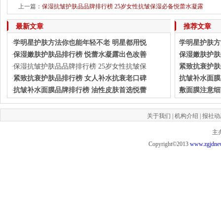
上一篇：
保湿抗皱护肤品品牌排行榜 25岁女性抗皱保湿必备悦蕾水凝露
下一篇：
学明星护肤方法你也
最新文章
推荐文章
学明星护肤方法你也能年轻不老 明星都用悦
学明星护肤方
·
保湿嫩肤护肤品排行榜 悦蕾水凝露出色改善
保湿嫩肤护肤
·
保湿抗皱护肤品品牌排行榜 25岁女性抗皱保
紧致抗衰护肤
·
紧致抗衰护肤品排行榜 女人补水抗衰老口碑
抗皱补水面膜
·
抗皱补水面膜品牌排行榜 油性皮肤首选悦蕾
敷面膜注意细
·
关于我们
|
机构介绍
|
报社动
主
Copyright©2013
www.zgjdne