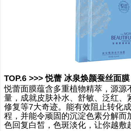
TOP.6 >>> 悦蕾 冰泉焕颜蚕丝面膜 
悦蕾面膜蕴含多重植物精萃，源源
量，成就皮肤补水、舒敏、泛红、
修复等7大奇迹。能有效阻止转化
程，并能令顽固的沉淀色素分解而
色回复白皙，色斑淡化，让你越敷