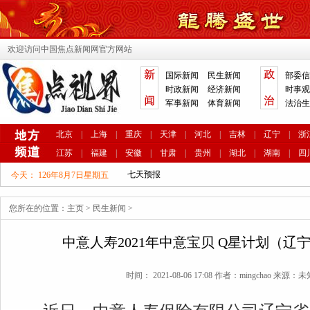
欢迎访问中国焦点新闻网官方网站
国际新闻
民生新闻
部委信
时政新闻
经济新闻
时事观
军事新闻
体育新闻
法治生
北京
|
上海
|
重庆
|
天津
|
河北
|
吉林
|
辽宁
|
浙
江苏
|
福建
|
安徽
|
甘肃
|
贵州
|
湖北
|
湖南
|
四
今天：
126年8月7日星期五
您所在的位置：
主页
>
民生新闻
>
中意人寿2021年中意宝贝 Q星计划（
时间： 2021-08-06 17:08 作者：mingchao 来源：