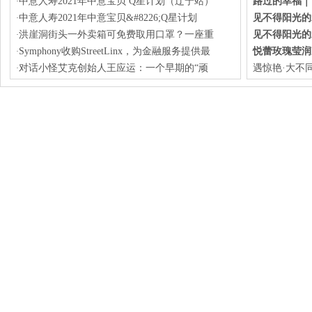
中意人寿2021年中意宝贝 Q星计划（辽宁站）
路过的幸福｜
·
中意人寿2021年中意宝贝&#8226;Q星计划
见不得阳光的
·
洪崖洞街头一外卖箱可免费取用口罩？一座重
见不得阳光的
·
Symphony收购StreetLinx，为金融服务提供最
悦蕾玫瑰莹润
·
对话小怪艾克创始人王应运：一个早期的“顽
遇惊艳·大不
·