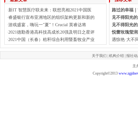
新IT 智慧医疗联未来：联想亮相2021中国医
路过的幸福｜
·
睿盛银行宣布亚洲地区的组织架构更新和新的
见不得阳光的
·
游戏盛宴，嗨玩一”夏”！Crucial 英睿达将
见不得阳光的
·
2021德勤香港高科技高成长20强及明日之星评
悦蕾玫瑰莹润
·
2021中国（长春）秸秆综合利用暨畜牧业产业
遇惊艳·大不
·
关于我们
|
机构介绍
|
报社动
主
Copyright©2013
www.zgjdne