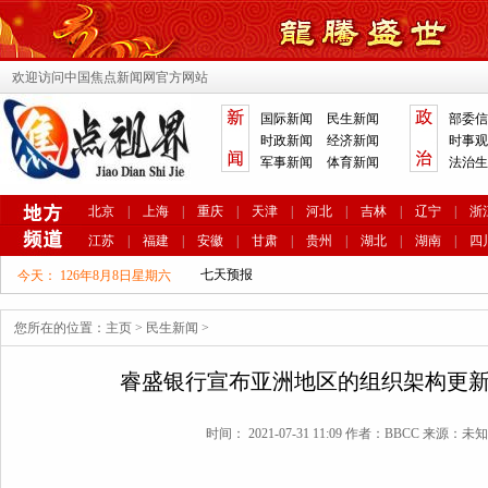
欢迎访问中国焦点新闻网官方网站
国际新闻
民生新闻
部委信
时政新闻
经济新闻
时事观
军事新闻
体育新闻
法治生
北京
|
上海
|
重庆
|
天津
|
河北
|
吉林
|
辽宁
|
浙
江苏
|
福建
|
安徽
|
甘肃
|
贵州
|
湖北
|
湖南
|
四
今天：
126年8月8日星期六
您所在的位置：
主页
>
民生新闻
>
睿盛银行宣布亚洲地区的组织架构更
时间： 2021-07-31 11:09 作者：BBCC 来源：未