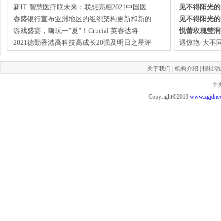
新IT 智慧医疗联未来：联想亮相2021中国医
见不得阳光的
·
睿盛银行宣布亚洲地区的组织架构更新和新的
见不得阳光的
·
游戏盛宴，嗨玩一”夏”！Crucial 英睿达将
悦蕾玫瑰莹润
·
2021德勤香港高科技高成长20强及明日之星评
遇惊艳·大不
·
关于我们
|
机构介绍
|
报社动
主
Copyright©2013
www.zgjdne