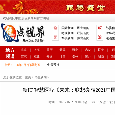
欢迎访问中国焦点新闻网官方网站
国际新闻
民生新闻
部委信
时政新闻
经济新闻
时事观
军事新闻
体育新闻
法治生
北京
|
上海
|
重庆
|
天津
|
河北
|
吉林
|
辽宁
|
浙
江苏
|
福建
|
安徽
|
甘肃
|
贵州
|
湖北
|
湖南
|
四
今天：
126年8月7日星期五
您所在的位置：
主页
>
民生新闻
>
新IT 智慧医疗联未来：联想亮相2021
时间： 2021-08-02 09:10 作者：BBCC 来源：未