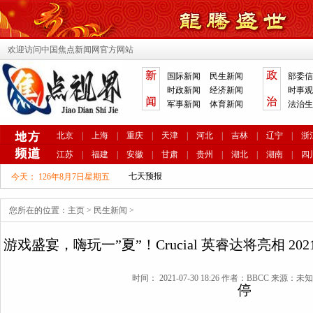
欢迎访问中国焦点新闻网官方网站
国际新闻
民生新闻
部委信
时政新闻
经济新闻
时事观
军事新闻
体育新闻
法治生
北京
|
上海
|
重庆
|
天津
|
河北
|
吉林
|
辽宁
|
浙
江苏
|
福建
|
安徽
|
甘肃
|
贵州
|
湖北
|
湖南
|
四
今天：
126年8月7日星期五
您所在的位置：
主页
>
民生新闻
>
游戏盛宴，嗨玩一”夏”！Crucial 英睿达将亮相 202
时间： 2021-07-30 18:26 作者：BBCC 来源：未
停