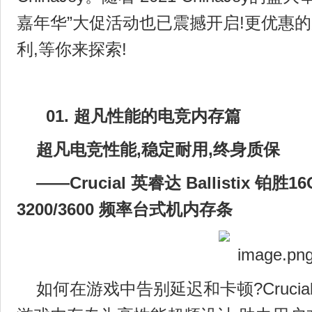
嘉年华”大促活动也已震撼开启!更优惠的
利,等你来探索!
01.
超凡性能的
电竞内存篇
超凡电竞性能,稳定耐用,终身质保
——Crucial
英睿达
B
allistix
铂胜
16
3200/3600 频率台式机内存条
如何在游戏中告别延迟和卡顿?Crucial 英睿