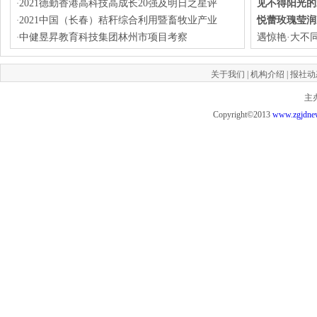
2021德勤香港高科技高成长20强及明日之星评
见不得阳光的
·
2021中国（长春）秸秆综合利用暨畜牧业产业
悦蕾玫瑰莹润
·
中健昱昇教育科技集团林州市项目考察
遇惊艳·大不
·
关于我们
|
机构介绍
|
报社动
主
Copyright©2013
www.zgjdne