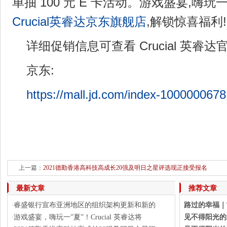
单抽 100 元 E 卡活动。游戏盛宴,嗨
Crucial英睿达京东旗舰店
,解锁惊喜福利!
详细促销信息可查看 Crucial 英睿达
京东:
https://mall.jd.com/index-100000067
上一篇：
2021德勤香港高科技高成长20强及明日之星评选现正接受报名
下一篇：
睿盛银行宣布
最新文章
推荐文章
睿盛银行宣布亚洲地区的组织架构更新和新的
路过的幸福｜
·
游戏盛宴，嗨玩一”夏”！Crucial 英睿达将
见不得阳光的
·