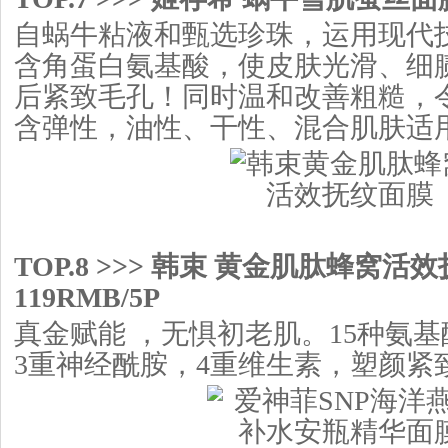
自蜗牛粘液和甄选珍珠，运用现代
含角蛋白氨基酸，使皮肤光滑、细
后紧致毛孔！同时温和改善粗糙，
含弹性，油性、干性、混合肌肤适
TOP.8 >>> 韩束 黄金肌肽蜂窝活
119RMB/5P
真金赋能 ，无惧初老肌。15种氨
3重神经酰胺，4重维生素，塑颜紧