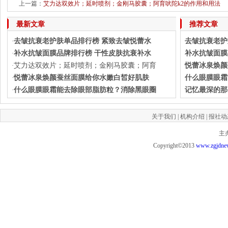
上一篇：
艾力达双效片；延时喷剂；金刚马胶囊；阿育吠陀k2的作用和用法
下一篇：
去皱抗衰老护
最新文章
推荐文章
去皱抗衰老护肤单品排行榜 紧致去皱悦蕾水
去皱抗衰老护
·
补水抗皱面膜品牌排行榜 干性皮肤抗衰补水
补水抗皱面膜
·
艾力达双效片；延时喷剂；金刚马胶囊；阿育
悦蕾冰泉焕颜
·
悦蕾冰泉焕颜蚕丝面膜给你水嫩白皙好肌肤
什么眼膜眼霜
·
什么眼膜眼霜能去除眼部脂肪粒？消除黑眼圈
记忆最深的那
·
关于我们
|
机构介绍
|
报社动
主
Copyright©2013
www.zgjdne