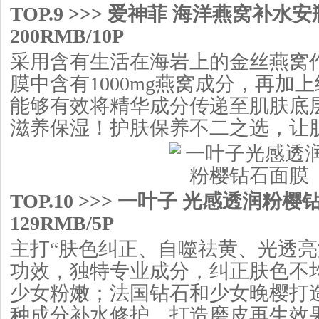
TOP.9 >>> 爱神菲 海洋燕窝补水
200RMB/10P
采用含有生活在海岩上的金丝燕窝
膜中含有1000mg燕窝成分，再加
能够有效将精华成分传递至肌肤底
滋养保湿！护肤保养不二之选，让
TOP.10 >>> 一叶子 光感透润粉
129RMB/5P
主打“肤色纠正、自噬祛黄、光透亮
功效，独特专业成分，纠正肤色不
少女粉嫩；法国钻石和少女晚樱打
种成分补水修护，打造磨皮再生效