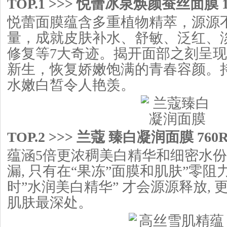
TOP.1 >>> 悦蕾冰泉焕颜蚕丝面膜 1
悦蕾面膜蕴含多重植物精萃，源源
量，成就皮肤补水、舒敏、泛红、
修复等7大奇迹。揭开面部之刻呈
新生，恢复娇嫩饱满的青春容颜。
水嫩白皙令人艳羡。
TOP.2 >>> 兰蔻 臻白凝润面膜 760R
蕴涵5倍更浓稠美白精华和细密水份
漏, 只有在“果冻”面膜和肌肤”零阻
时”水润美白精华” 才会源源释放,
肌肤最深处。