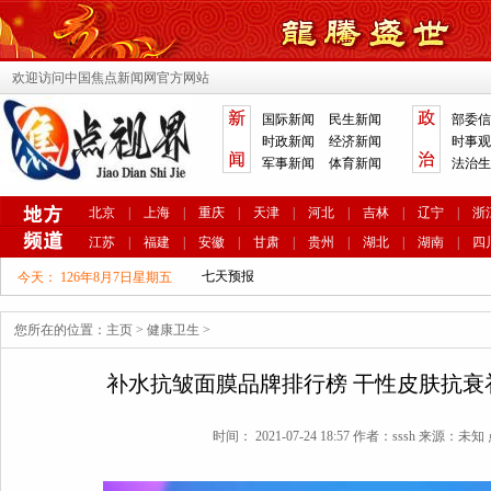
欢迎访问中国焦点新闻网官方网站
国际新闻
民生新闻
部委信
时政新闻
经济新闻
时事观
军事新闻
体育新闻
法治生
北京
|
上海
|
重庆
|
天津
|
河北
|
吉林
|
辽宁
|
浙
江苏
|
福建
|
安徽
|
甘肃
|
贵州
|
湖北
|
湖南
|
四
今天：
126年8月7日星期五
您所在的位置：
主页
>
健康卫生
>
补水抗皱面膜品牌排行榜 干性皮肤抗衰
时间： 2021-07-24 18:57 作者：sssh 来源：未知