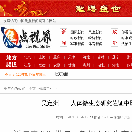
欢迎访问中国焦点新闻网官方网站
国际新闻
民生新闻
部委信
时政新闻
经济新闻
时事观
军事新闻
体育新闻
法治生
北京
|
上海
|
重庆
|
天津
|
河北
|
吉林
|
辽宁
|
浙
江苏
|
福建
|
安徽
|
甘肃
|
贵州
|
湖北
|
湖南
|
四
今天：
126年8月7日星期五
您所在的位置：
主页
>
健康卫生
>
吴定洲——人体微生态研究佐证中
时间： 2021-06-26 12:23 作者：admin 来源：未