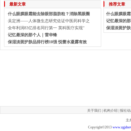
下一篇：
什么眼膜眼霜能去除眼部脂
最新文章
推荐文章
什么眼膜眼霜能去除眼部脂肪粒？消除黑眼圈
什么眼膜眼霜
·
吴定洲——人体微生态研究佐证中医药科学之
记忆最深的那
·
全年利润83亿排名同行第一 英科医疗实现“
保湿淡斑护肤
·
记忆最深的那个人｜雷华锋
·
保湿淡斑护肤品排行榜10强 悦蕾水凝露有效
·
关于我们
|
机构介绍
|
报社动
主
Copyright©2013
www.zgjdne