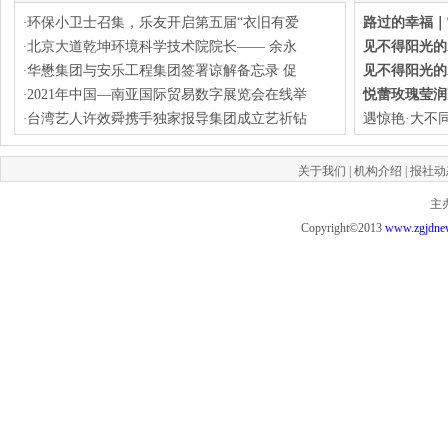
环保小卫士召集，乐友开启第五届“衣旧有爱
路过的幸福｜
·
北京大道乾坤环境科学技术院院长—— 余永
见不得阳光的
·
华懋集团与安乐工程集团签署谅解备忘录 促
见不得阳光的
·
2021年中国—南亚国际贸易数字展览会在线举
悦蕾玫瑰莹润
·
台湾艺人许效舜携手独家报导集团成立艺祈钻
遇惊艳·大不
·
关于我们
|
机构介绍
|
报社动
主
Copyright©2013
www.zgjdne