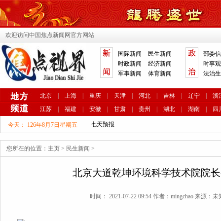
欢迎访问中国焦点新闻网官方网站
国际新闻
民生新闻
部委信
时政新闻
经济新闻
时事观
军事新闻
体育新闻
法治生
北京
|
上海
|
重庆
|
天津
|
河北
|
吉林
|
辽宁
|
浙
江苏
|
福建
|
安徽
|
甘肃
|
贵州
|
湖北
|
湖南
|
四
今天：
126年8月7日星期五
您所在的位置：
主页
>
民生新闻
>
北京大道乾坤环境科学技术院院长
时间： 2021-07-22 09:54 作者：mingchao 来源：