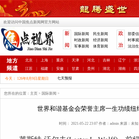
欢迎访问中国焦点新闻网官方网站
国际新闻
民生新闻
部委信
时政新闻
经济新闻
时事观
军事新闻
体育新闻
法治生
北京
|
上海
|
重庆
|
天津
|
河北
|
吉林
|
辽宁
|
浙
江苏
|
福建
|
安徽
|
甘肃
|
贵州
|
湖北
|
湖南
|
四
今天：
126年8月9日星期日
您所在的位置：
主页
>
国际新闻
>
世界和谐基金会荣誉主席一生功绩纽
时间： 2021-05-22 23:07 作者：admin 来源：未