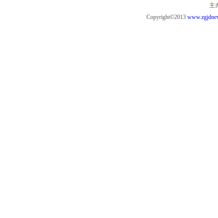
主
Copyright©2013
www.zgjdne