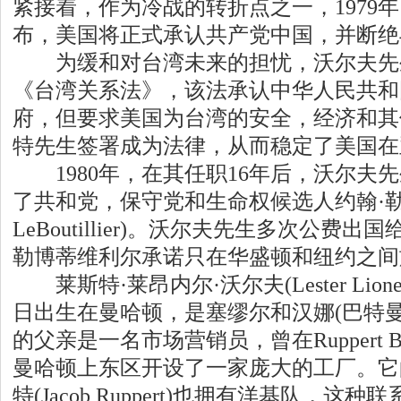
紧接着，作为冷战的转折点之一，1979年
布，美国将正式承认共产党中国，并断绝
为缓和对台湾未来的担忧，沃尔夫先生共
《台湾关系法》，该法承认中华人民共和
府，但要求美国为台湾的安全，经济和其
特先生签署成为法律，从而稳定了美国在
1980年，在其任职16年后，沃尔夫
了共和党，保守党和生命权候选人约翰·勒博
LeBoutillier)。沃尔夫先生多次公费
勒博蒂维利尔承诺只在华盛顿和纽约之间
莱斯特·莱昂内尔·沃尔夫(Lester Lionel 
日出生在曼哈顿，是塞缪尔和汉娜(巴特
的父亲是一名市场营销员，曾在Ruppert Br
曼哈顿上东区开设了一家庞大的工厂。它
特(Jacob Ruppert)也拥有洋基队，这种