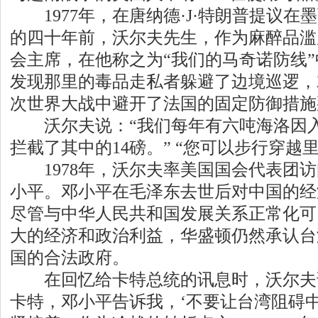
1977年，在唐纳德·J·特朗普提议在
的四十年前，沃尔夫先生，作为麻醉品滥
会主席，在他称之为“我们的马奇诺防线”中
发现那里的毒品走私者躲避了边境巡逻，
次世界大战中避开了法国的固定防御措施
沃尔夫说：“我们每年有六吨海洛因入
拦截了其中的14磅。” “您可以步行穿越
1978年，沃尔夫率美国国会代表团访
小平。邓小平在毛泽东去世后对中国的经
尽管与中华人民共和国发展关系正常化可
大的经济和政治利益，华盛顿仍然承认台
国的合法政府。
在回忆给卡特总统的讯息时，沃尔夫说
卡特，邓小平告诉我，‘不要让台湾阻碍中