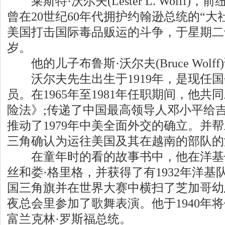
莱斯特·沃尔夫(Lester L. Wolff
曾在20世纪60年代拥护约翰逊总统的“大
美国打击国际毒品贩运的斗争，于星期二于
岁。
他的儿子布鲁斯·沃尔夫(Bruce Wolf
沃尔夫先生出生于1919年，是现任国
员。在1965年至1981年任职期间，他
险法》;传递了中国最高领导人邓小平给
推动了1979年中美全面外交的确立。并
三角确认为运往美国及其在越南的部队的
在童年时的看的故事书中，他在洋基体
丝和娄·格里格，并获得了有1932年洋基
国三角旗并在世界大赛中横扫了芝加哥幼崽
夜总会里参加了歌舞表演。他于1940年
富兰克林·罗斯福总统。