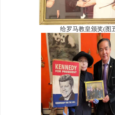
给罗马教皇颁奖(图五