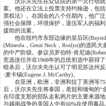
沃尔夫先生在众议院的第一次行动就
案。他还在立法上投票支持约翰逊，包括医
票权法》。在国会的八个任期内，他广泛
强社会保障，环境保护，退伍军人的福利
援助的法案。
他在纽约市东部边缘的皇后区(Bayside，
(Mineola，Great Neck，Roslyn
的中产阶级。参议员罗伯特·肯尼迪(Robert F.
竞选连任并在1968年的总统初选中获得
暗杀后，沃尔夫先生认可了明尼苏达州反
·麦卡锡(Eugene J. McCarthy)。
在亚洲，欧洲，非洲和拉丁美洲等75
后，沃尔夫先生将泰国，老挝和缅甸的“
在印度支那的部队走私鸦片的主要来源地。
与越南战争的美国人中有60%在使用毒品