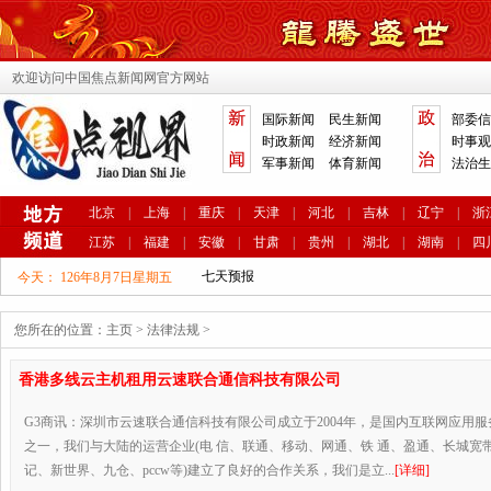
欢迎访问中国焦点新闻网官方网站
国际新闻
民生新闻
部委信
时政新闻
经济新闻
时事观
军事新闻
体育新闻
法治生
北京
|
上海
|
重庆
|
天津
|
河北
|
吉林
|
辽宁
|
浙
江苏
|
福建
|
安徽
|
甘肃
|
贵州
|
湖北
|
湖南
|
四
今天：
126年8月7日星期五
您所在的位置：
主页
>
法律法规
>
香港多线云主机租用云速联合通信科技有限公司
G3商讯：深圳市云速联合通信科技有限公司成立于2004年，是国内互联网应用服
之一，我们与大陆的运营企业(电 信、联通、移动、网通、铁 通、盈通、长城宽带
记、新世界、九仓、pccw等)建立了良好的合作关系，我们是立...
[详细]